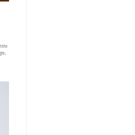
itle.
le,