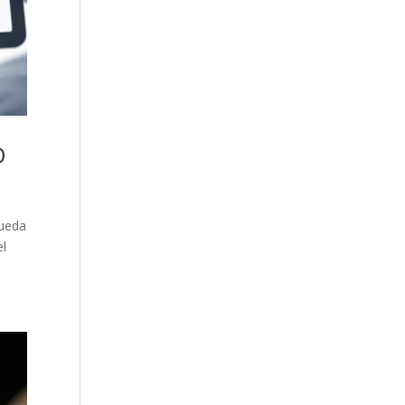
O
queda
el